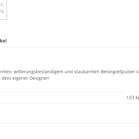
kel
armen, witterungsbeständigem und staubarmen Betongießpulver las
i dein eigener Designer!
1,53 k