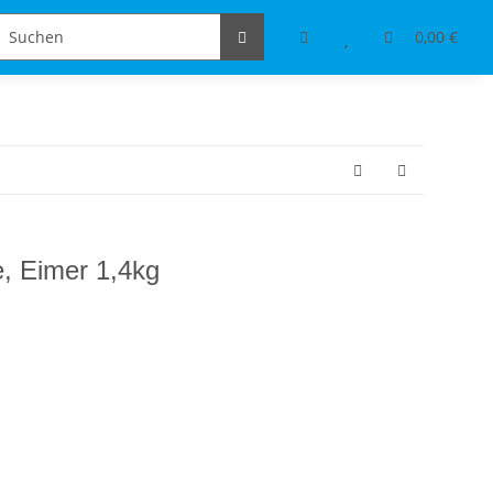
Schmuckdesign
Tischdeko & Accessoires
0,00 €
e, Eimer 1,4kg