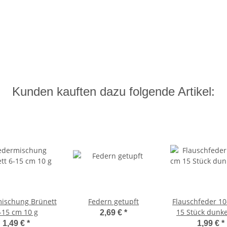
Kunden kauften dazu folgende Artikel:
ischung Brünett
Federn getupft
Flauschfeder 1
-15 cm 10 g
15 Stück dunk
2,69 €
*
1,49 €
*
1,99 €
*