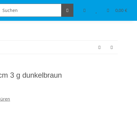
Schmuckdesign
Tischdeko & Accessoires
0,00 €
cm 3 g dunkelbraun
düren