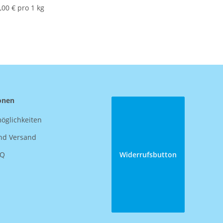
,00 € pro 1 kg
onen
öglichkeiten
nd Versand
AQ
Widerrufsbutton