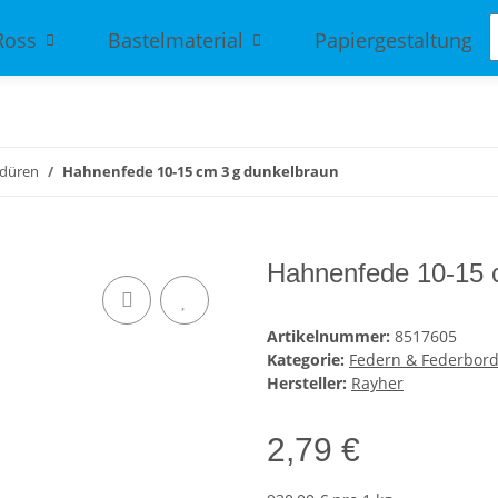
Ross
Bastelmaterial
Papiergestaltung
rdüren
Hahnenfede 10-15 cm 3 g dunkelbraun
Hahnenfede 10-15 
Artikelnummer:
8517605
Kategorie:
Federn & Federbor
Hersteller:
Rayher
2,79 €