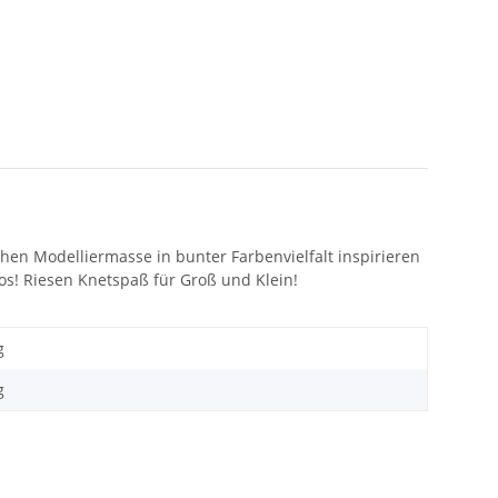
chen Modelliermasse in bunter Farbenvielfalt inspirieren
os! Riesen Knetspaß für Groß und Klein!
g
g