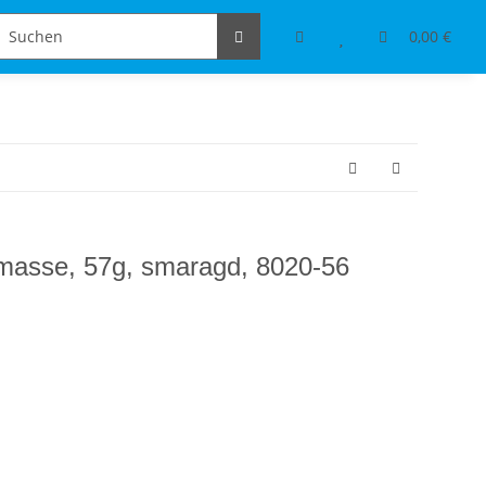
Schmuckdesign
Tischdeko & Accessoires
0,00 €
rmasse, 57g, smaragd, 8020-56