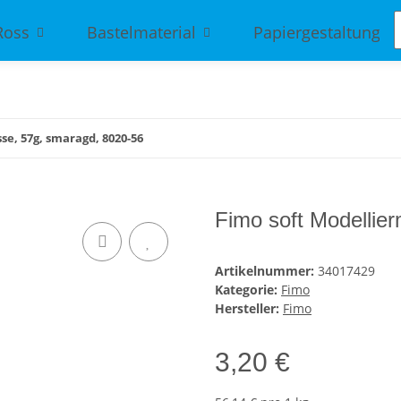
Ross
Bastelmaterial
Papiergestaltung
se, 57g, smaragd, 8020-56
Fimo soft Modellie
Artikelnummer:
34017429
Kategorie:
Fimo
Hersteller:
Fimo
3,20 €