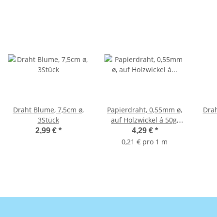
Draht Blume, 7,5cm ø,
Papierdraht, 0,55mm ø,
Drah
3Stück
auf Holzwickel á 50g,
20m, natur
2,99 €
*
4,29 €
*
0,21 € pro 1 m