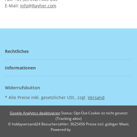
E-Mail:
Info@Rayher.com
Rechtliches
Informationen
Widerrufsbutton
* Alle Preise inkl. gesetzlicher USt., zzgl.
Versand
Google Analytics deaktivieren
Status: Opt-Out-Cookie ist nicht gesetzt
(Tracking aktiv)
© hobbyversand24
Besucherzähler: 3625456
Preise incl. gültiger Mwst.
Powered by
JTL-Shop