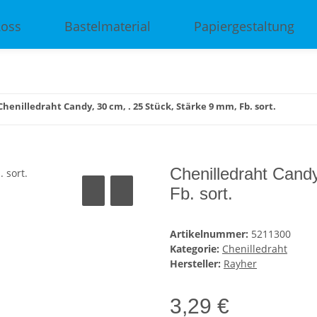
Ross
Bastelmaterial
Papiergestaltung
Chenilledraht Candy, 30 cm, . 25 Stück, Stärke 9 mm, Fb. sort.
Chenilledraht Candy
Fb. sort.
Artikelnummer:
5211300
Kategorie:
Chenilledraht
Hersteller:
Rayher
3,29 €