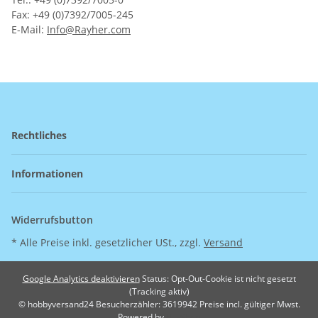
Fax: +49 (0)7392/7005-245
E-Mail:
Info@Rayher.com
Rechtliches
Informationen
Widerrufsbutton
* Alle Preise inkl. gesetzlicher USt., zzgl.
Versand
Google Analytics deaktivieren
Status: Opt-Out-Cookie ist nicht gesetzt
(Tracking aktiv)
© hobbyversand24
Besucherzähler: 3619942
Preise incl. gültiger Mwst.
Powered by
JTL-Shop