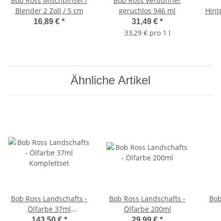
Bob Ross Mischpinsel /
Bob Ross Verdünner
Blender 2 Zoll / 5 cm
geruchlos 946 ml
Hint
16,89 €
*
31,49 €
*
33,29 € pro 1 l
Ähnliche Artikel
Bob Ross Landschafts -
Bob Ross Landschafts -
Bob
Ölfarbe 37ml
Ölfarbe 200ml
Komplettset
143,50 €
*
29,99 €
*