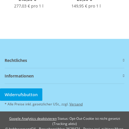
277,03 € pro 1 l
149,95 € pro 1 l
Rechtliches
Informationen
Widerrufsbutton
* Alle Preise inkl. gesetzlicher USt., zzgl.
Versand
Google Analytics deaktivieren
Status: Opt-Out-Cookie ist nicht gesetzt
(Tracking aktiv)
© hobbyversand24
Besucherzähler: 3628474
Preise incl. gültiger Mwst.