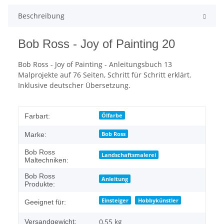
Beschreibung
Bob Ross - Joy of Painting 20
Bob Ross - Joy of Painting - Anleitungsbuch 13
Malprojekte auf 76 Seiten, Schritt für Schritt erklärt.
Inklusive deutscher Übersetzung.
Ölfarbe
Farbart:
Bob Ross
Marke:
Bob Ross
Landschaftsmalerei
Maltechniken:
Bob Ross
Anleitung
Produkte:
Einsteiger
Hobbykünstler
Geeignet für:
0,55 kg
Versandgewicht: