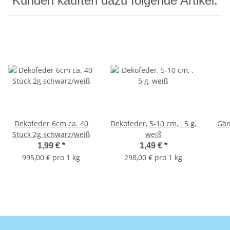
Kunden kauften dazu folgende Artikel:
Dekofeder 6cm ca. 40
Dekofeder, 5-10 cm, . 5 g,
Gän
Stück 2g schwarz/weiß
weiß
1,99 €
*
1,49 €
*
995,00 € pro 1 kg
298,00 € pro 1 kg