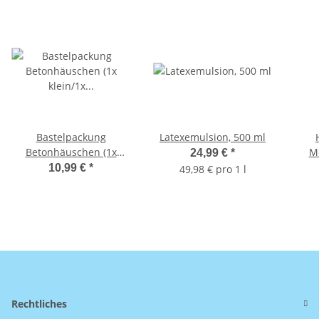
Bastelpackung
Latexemulsion, 500 ml
Betonhäuschen (1x
M
24,99 €
*
klein/1x groß),
FSC
10,99 €
*
49,98 € pro 1 l
3,7x6,5cm+6,7x8,9cm
1Set
Rechtliches