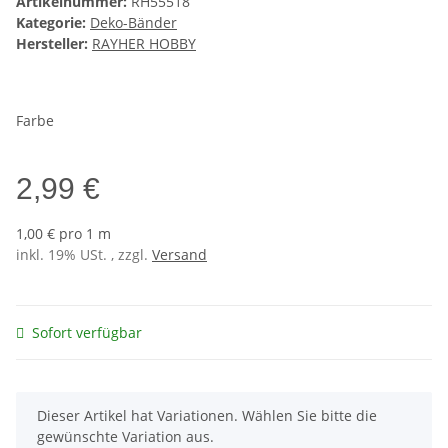
Artikelnummer:
RH55518
Kategorie:
Deko-Bänder
Hersteller:
RAYHER HOBBY
Farbe
2,99 €
1,00 € pro 1 m
inkl. 19% USt. , zzgl.
Versand
Sofort verfügbar
x
Dieser Artikel hat Variationen. Wählen Sie bitte die
gewünschte Variation aus.