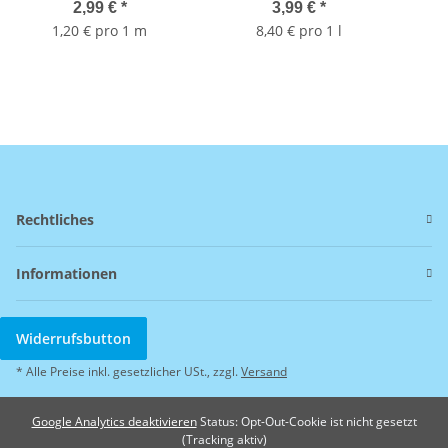
Dose 475ml
2,99 €
*
3,99 €
*
1,20 € pro 1 m
8,40 € pro 1 l
Rechtliches
Informationen
Widerrufsbutton
* Alle Preise inkl. gesetzlicher USt., zzgl.
Versand
Google Analytics deaktivieren
Status: Opt-Out-Cookie ist nicht gesetzt
(Tracking aktiv)