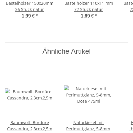
Bastelhölzer 150x20mm
Bastelhölzer 110x11 mm
Bast
36 Stück natur
72 Stück natur
7
1,99 €
*
1,69 €
*
Ähnliche Artikel
Baumwoll- Bordüre
Naturkiesel mit
H
Cassandra, 2,3cm,2,5m
Perlmuttglanz, 5-8mm,
t