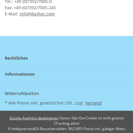
Tel.: +49 (0)7392/7005-0
Fax: +49 (0)7392/7005-245
E-Mail:
Info@Rayher.com
Rechtliches
Informationen
Widerrufsbutton
* Alle Preise inkl. gesetzlicher USt., zzgl.
Versand
Google Analytics deaktivieren
Status: Opt-Out-Cookie ist nicht gesetzt
(Tracking aktiv)
© hobbyversand24
Besucherzähler: 3621895
Preise incl. gültiger Mwst.