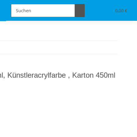
Schmuckdesign
Tischdeko & Accessoires
0,00 €
ml, Künstleracrylfarbe , Karton 450ml