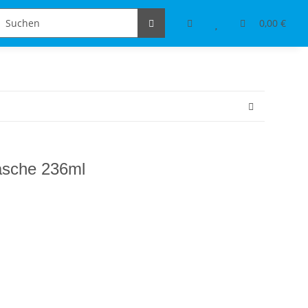
Schmuckdesign
Tischdeko & Accessoires
0,00 €
lasche 236ml