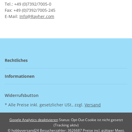
Tel.: +49 (0)7392/7005-0
Fax: +49 (0)7392/7005-245
E-Mail:
Info@Rayher.com
Rechtliches
Informationen
Widerrufsbutton
* Alle Preise inkl. gesetzlicher USt., zzgl.
Versand
Google Analytics deaktivieren
Status: Opt-Out-Cookie ist nicht gesetzt
(Tracking aktiv)
© hobbyversand24
Besucherzähler: 3626687
Preise incl. gültiger Mwst.