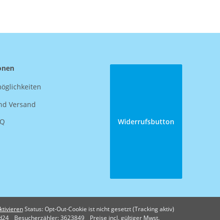
onen
öglichkeiten
nd Versand
AQ
Widerrufsbutton
ktivieren
Status: Opt-Out-Cookie ist nicht gesetzt (Tracking aktiv)
d24
Besucherzähler: 3623849
Preise incl. gültiger Mwst.