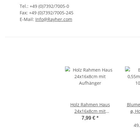
Tel.: +49 (0)7392/7005-0
Fax: +49 (0)7392/7005-245
E-Mail:
Info@Rayher.com
Holz Rahmen Haus
Blume
24x16x8cm mit
ø, Hol
Aufhänger
7,99 €
*
49,