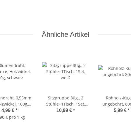
Ähnliche Artikel
ndraht, 0,55mm
Sitzgruppe 3tlg., 2
Rohholz-Kug
zwickel, 100g,
Stühle+1Tisch, 1Set,
ungebohrt, 8
schwarz
weiß
4,99 €
*
10,99 €
*
5,99 €
*
90 € pro 1 kg