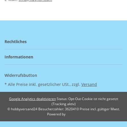
Rechtliches
Informationen
Widerrufsbutton
* Alle Preise inkl. gesetzlicher USt., zzgl.
Versand
Google Analytics deaktivieren
Status: Opt-Out-Cookie ist nicht gesetzt
(Tracking aktiv)
© hobbyversand24
Besucherzähler: 3620410
Preise incl. gültiger Mwst.
Powered by
JTL-Shop